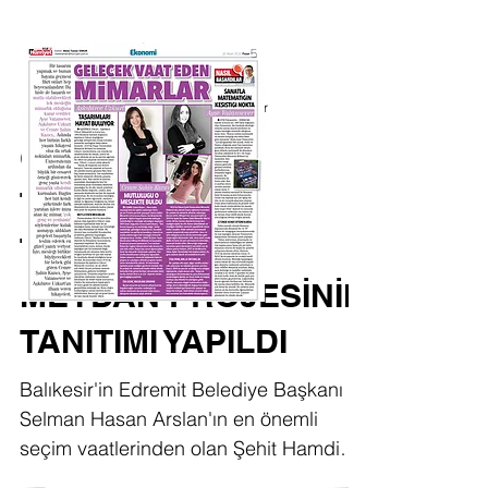
AŞKIBİRCE UZKURT MİMARLIK
19 Ara 2020
1 dakikada okunur
OFİSİMİZ
TARAFINDAN
TASARLANAN
MEYDAN PROJESİNİN
TANITIMI YAPILDI
Balıkesir'in Edremit Belediye Başkanı
Selman Hasan Arslan'ın en önemli
seçim vaatlerinden olan Şehit Hamdi
Bey Meydanı Kapalı Yeraltı...