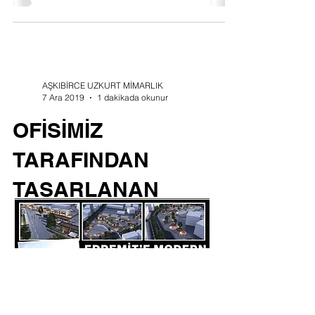
AŞKIBİRCE UZKURT MİMARLIK
7 Ara 2019
1 dakikada okunur
OFİSİMİZ
TARAFINDAN
TASARLANAN
MEYDAN PROJESİ
İÇİN İLK ADIMLAR
ATILDI
Edremit Belediye Başkanı Selman